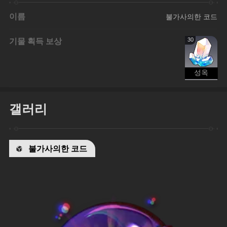
이름
불가사의한 코드
기물 획득 보상
30
성옥
갤러리
불가사의한 코드