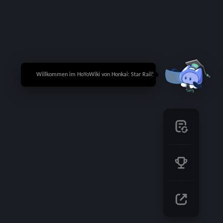
🎉 Willkommen im HoYoWiki von Honkai: Star Rail!