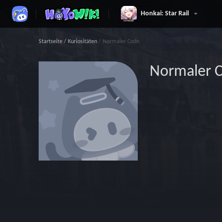
Honkai: Star Rail
Startseite
/
Kuriositäten
/
Normaler Code
Normaler 