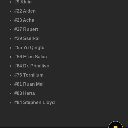
#9 Klein
#22 Aiden
#23 Acha
#27 Rupert
#29 Sserkal
#55 Yu Qingtu
#56 Elías Salas
#64 Dr. Primitivo
#76 Tornillum
#81 Ruan Mei
#83 Herta
#84 Stephen Lloyd