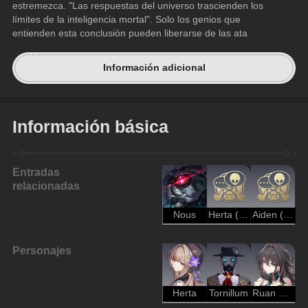
estremezca. "Las respuestas del universo trascienden los 
límites de la inteligencia mortal". Solo los genios que 
entienden esta conclusión pueden liberarse de las ata
Información adicional
Información básica
Entradas
relacionadas
Nous
Herta (personaje)
Aiden (personaje)
Personajes
Herta
Tornillum
Ruan Mei