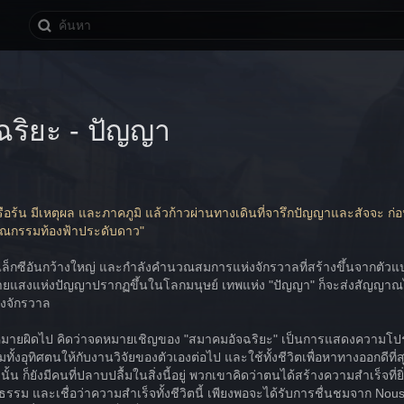
ริยะ - ปัญญา
อรือร้น มีเหตุผล และภาคภูมิ แล้วก้าวผ่านทางเดินที่จารึกปัญญาและสัจจะ ก่อ
รณกรรมท้องฟ้าประดับดาว"
กาแล็กซีอันกว้างใหญ่ และกำลังคำนวณสมการแห่งจักรวาลที่สร้างขึ้นจากตั
ะกายแสงแห่งปัญญาปรากฏขึ้นในโลกมนุษย์ เทพแห่ง "ปัญญา" ก็จะส่งสัญญาณไปยัง
งจักรวาล
หมายผิดไป คิดว่าจดหมายเชิญของ "สมาคมอัจฉริยะ" เป็นการแสดงความโปร
ทั้งอุทิศตนให้กับงานวิจัยของตัวเองต่อไป และใช้ทั้งชีวิตเพื่อหาทางออกดีที่ส
างนั้น ก็ยังมีคนที่ปลาบปลื้มในสิ่งนี้อยู่ พวกเขาคิดว่าตนได้สร้างความสำเ
ธรรม และเชื่อว่าความสำเร็จทั้งชีวิตนี้ เพียงพอจะได้รับการชื่นชมจาก Nous