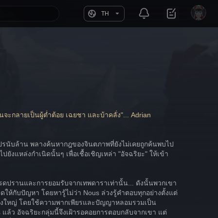
TH
นจะกลายเป็นผู้ต่ำต้อย เฉยชา และบ้าคลั่ง"... Adrian 
วแปรนับล้าน พลางค้นหากฎของจินตภาพที่ยังไม่เคยถูกค้นพบไป
แหล่งกำเนิดนั้นๆ เพื่อเชื้อเชิญเหล่า "อัจฉริยะ" ให้เข้า
ดปรานและการยอมรับจากเทพดาราเท่านั้น... ดังนั้นพวกเขา
ุดให้กับปัญหา โดยหารู้ไม่ว่า Nous ล่วงรู้คำตอบทุกอย่างตั้งแต่
ร็จที่ยิ่งใหญ่ โดยใช้ความพากเพียรและปัญญาหลอมรวมเป็น
 แล้ว อัจฉริยะกลุ่มนี้จึงเฝ้ารอคอยการตอบกลับจากเขา แต่ 