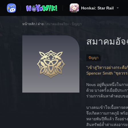
Honkai: Star Rail
หน้าหลัก
/
ฝ่าย
/
สมาคมอัจฉริยะ - ปัญญา
สมาคมอัจฉ
ปัญญา
"เข้าสู่วิหารอย่างกระตื
Spencer Smith "ชุดวร
Nous อยู่ที่มุมหนึ่งใน
ด้วย บางครั้งเมื่อมีปร
ร่วมการค้นหาคำตอบขอ
บางคนเข้าใจเนื้อหาจด
จึงเกิดความภาคภูมิ พร้อม
หลายพันปีที่แล้ว ถึงอย่
สินทรัพย์ล้ำค่าแห่งอารย