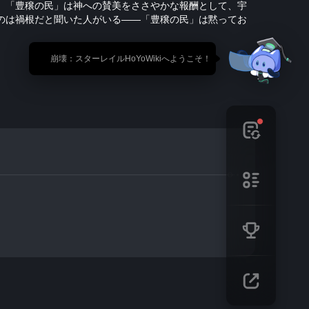
。「豊穣の民」は神への賛美をささやかな報酬として、宇
のは禍根だと聞いた人がいる——「豊穣の民」は黙ってお
🎉 崩壊：スターレイルHoYoWikiへようこそ！