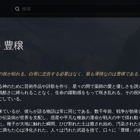
- 豊穣
の枝が枯れる。白骨に忠告する必要はなく、最も薄情なのは豊穣である
る神のために芸術作品や詩歌を作り、星々の間で薬師の愛と優しさを讃
残酷さに縛られることなく、生命の躍動感をもって咲き乱れる。その祝
ごしている。
来ているが、彼らが語る物語は常に同じである。数千年前、戦争が勃発
や伝染病が世界を支配し、惑星や平凡な種族の運命が戦火の中で揺れ動
た。種子が大地に触れた瞬間、ひび割れた土は癒され始め、汚染された
に満ちた心は浄化された。人々は汚れた武器を捨て、口々に「豊穣」の