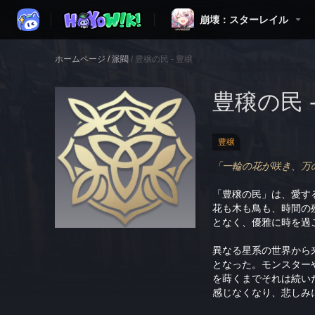
崩壊：スターレイル
ホームページ
/
派閥
/
豊穣の民 - 豊穣
豊穣の民 
豊穣
「一輪の花が咲き、万
「豊穣の民」は、愛す
花も木も鳥も、時間の
となく、優雅に時を過
異なる星系の世界から
となった。モンスター
を蒔くまでそれは続い
感じなくなり、悲しみ