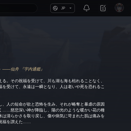
JP
」——仙舟 『宇内通鑑』
える。その祝福を受けて、川も湖も海も枯れることなく、
福を受けて、永遠は一瞬となり、人は老いや死を恐れるこ
し、人の短命が欲と恐怖を生み、それが略奪と暴虐の原因
く……慈悲深い神が降臨し、陽の光のような暖かい花の種
水は清らかさを取り戻し、傷や病気に苛まれた肌は痛みを
祝福を讃えた……