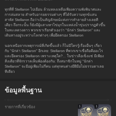
ทุกที่ที่ Stellaron ไปเยือน ล้วนหลงเหลือเพียงความพังพินาศและ
การล่มสลาย สำหรับอารยธรรมต่างๆ ที่ได้รับความทุกข์แสน
สาหัส Stellaron ถือว่าเป็นสัญลักษณ์แห่งการทำลายล้างเลยที
เดียว ถึงกระนั้น ก็ยังมีผู้แสวงหาไข่มุกในแหล่งน้ำขุ่นปรากฏตัวขึ้น
ในทะเลดวงดาว พวกเขาเรียกตัวเองว่า "นักล่า Stellaron" และ
เดินทางอยู่ระหว่างโลกต่างๆ เพื่อยึดครอง Stellaron
นอกเหนือจากเหตุการณ์ที่เกิดขึ้นแล้ว ก็ไม่มีใครรู้เรื่องอื่นๆ เกี่ยว
กับ "นักล่า Stellaron" อีกเลย: Stellaron ที่พวกเขาเชื่อถือคืออะไร 
และยึดครอง Stellaron เพราะเหตุใด?... ในข่าวลือเซ็งแซ่ มีเพียง
สิ่งเดียวที่จักรวาลเห็นพ้องต้องกัน: ถึงสมาชิกในหมู่ "นักล่า 
Stellaron" จะมีอยู่เพียงไม่กี่คน แต่ทุกคนต่างมีฝีมือไม่ธรรมดาเลย
ทีเดียว
ข้อมูลพื้นฐาน
รายการที่เกี่ยวข้อง
1
1