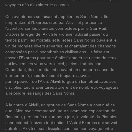
voyages afin d'explorer le cosmos.
Ces aventuriers se faisaient appeler les Sans Noms. Ils 
empruntaient l'Express créé par Akivili et partaient à 
l'aventure sur les planètes connectées par le Star Rail. 
D'après la légende, Akivili le Pionnier adorait passer du 
temps parmi les mortels, et lui et les Sans Noms buvaient le 
vin de mondes divers et variés, et chantaient des chansons 
composées par d'innombrables civilisations. Ils faisaient 
passer l'Express pour une étoile filante et se riaient de ceux 
qui levaient les yeux vers le ciel, pleins d'admiration. 
Cependant, ils se mettaient souvent en danger à cause de 
leur témérité, mais ils étaient toujours sauvés
par le pouvoir de l'Aiôn. Akivili forgea un lien étroit avec ses 
disciples. Leurs aventures attirèrent de nombreux voyageurs 
à rejoindre les rangs des Sans Noms.
A la chute d'Akivili, un groupe de Sans Noms a continué ce 
que l'Aiôn avait commencé, poursuivant son exploration de 
l'inconnu, persuadés qu'un beau jour, la volonté du Pionnier 
connecterait l'univers tout entier. L'Astral Express qui servait 
autrefois Akivili et ses disciples continue son voyage entre 