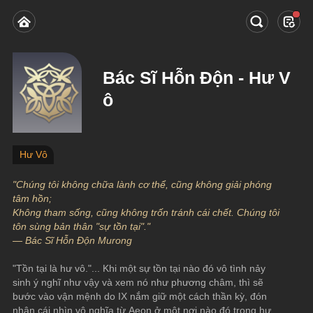
Bác Sĩ Hỗn Độn - Hư V
ô
Hư Vô
"Chúng tôi không chữa lành cơ thể, cũng không giải phóng 
tâm hồn;
Không tham sống, cũng không trốn tránh cái chết. Chúng tôi 
tôn sùng bản thân "sự tồn tại"."
— Bác Sĩ Hỗn Độn Murong
"Tồn tại là hư vô."... Khi một sự tồn tại nào đó vô tình nảy 
sinh ý nghĩ như vậy và xem nó như phương châm, thì sẽ 
bước vào vận mệnh do IX nắm giữ một cách thần kỳ, đón 
nhận cái nhìn vô nghĩa từ Aeon ở một nơi nào đó trong hư 