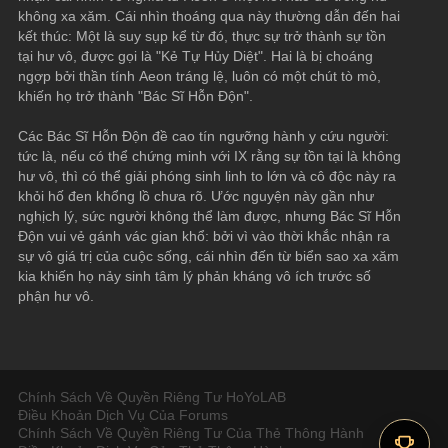
không xa xăm. Cái nhìn thoáng qua này thường dẫn đến hai 
kết thúc: Một là suy sụp kể từ đó, thực sự trở thành sự tồn 
tại hư vô, được gọi là "Kẻ Tự Hủy Diệt". Hai là bị choáng 
ngợp bởi thần tính Aeon tráng lệ, luôn có một chút tò mò, 
khiến họ trở thành "Bác Sĩ Hỗn Độn".
Các Bác Sĩ Hỗn Độn đề cao tín ngưỡng hành y cứu người: 
tức là, nếu có thể chứng minh với IX rằng sự tồn tại là không 
hư vô, thì có thể giải phóng sinh linh to lớn và cô độc này ra 
khỏi hố đen khổng lồ chưa rõ. Ước nguyện này gần như 
nghịch lý, sức người không thể làm được, nhưng Bác Sĩ Hỗn 
Độn vui vẻ gánh vác gian khổ: bởi vì vào thời khắc nhận ra 
sự vô giá trị của cuộc sống, cái nhìn đến từ biển sao xa xăm 
kia khiến họ nảy sinh tâm lý phản kháng vô ích trước số 
phận hư vô.
Chính Sách Về Quyền Riêng Tư HoYoLAB
Điều Khoản Dịch Vụ Của Forums
Chính Sách Về Quyền Riêng Tư Của Thẻ Thông Hành