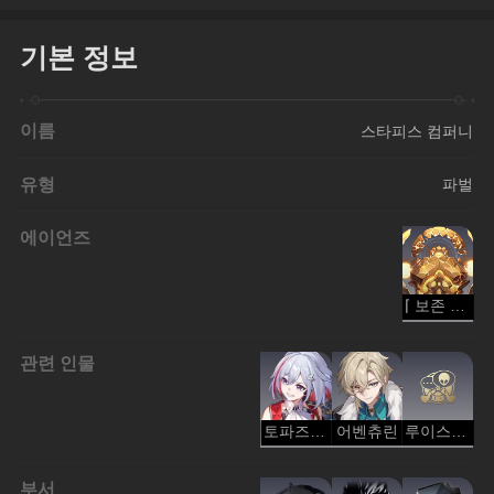
기본 정보
이름
스타피스 컴퍼니
유형
파벌
에이언즈
⌈ 보존 ⌋ 클리포트
관련 인물
토파즈&복순이
어벤츄린
루이스•플레밍(인물)
부서