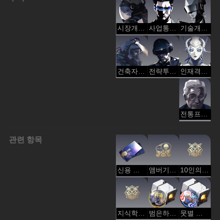
시장개척부
사업통합부
기술개발부
건축자재물류부
전략투자부
인재격려부
전통프로젝트부
관련 항목
신용 포인트
앰버기원(역법)
10인의 스톤하트 - 보존
지식학회 - 지식
범은하 상사
뭇별 경기장