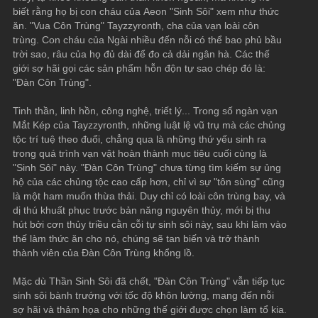
biết rằng họ bị con cháu của Aeon "Sinh Sôi" xem như thức 
ăn. "Vua Côn Trùng" Tayzzyronth, cha của vạn loài côn 
trùng. Con cháu của Ngài nhiều đến nỗi có thể bao phủ bầu 
trời sao, râu của họ đủ dài để đo cả dải ngân hà. Các thế 
giới sợ hãi gọi các sản phẩm hỗn độn tự sao chép đó là: 
"Đàn Côn Trùng".
Tinh thần, linh hồn, công nghệ, triết lý... Trong số ngàn vạn 
Mắt Kép của Tayzzyronth, những luật lệ vũ trụ mà các chủng 
tộc trí tuệ theo đuổi, chẳng qua là những thứ yếu sinh ra 
trong quá trình vạn vật hoàn thành mục tiêu cuối cùng là 
"Sinh Sôi" này. "Đàn Côn Trùng" chưa từng tìm kiếm sự ủng 
hộ của các chủng tộc cao cấp hơn, chỉ vì sự "tôn sùng" cũng 
là một ham muốn thừa thải. Duy chỉ có loài côn trùng bay, và 
dị thú khuất phục trước bản năng nguyên thủy, mới bị thu 
hút bởi cơn thủy triều cằn cỗi tự sinh sôi này, sau khi lâm vào 
thế làm thức ăn cho nó, chúng sẽ tan biến và trở thành 
thành viên của Đàn Côn Trùng khổng lồ.
Mặc dù Thần Sinh Sôi đã chết, "Đàn Côn Trùng" vẫn tiếp tục 
sinh sôi bành trướng với tốc độ khôn lường, mang đến nỗi 
sợ hãi và thảm họa cho những thế giới được chọn làm tổ kia.