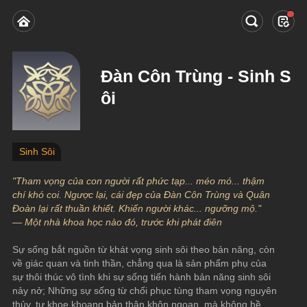
Đàn Côn Trùng - Sinh S
ôi
Sinh Sôi
"Tham vọng của con người rất phức tạp... méo mó... thậm 
chí khó coi. Ngược lại, cái đẹp của Đàn Côn Trùng và Quân 
Đoàn lại rất thuần khiết. Khiến người khác... ngưỡng mộ."
— Một nhà khoa học nào đó, trước khi phát điên
Sự sống bắt nguồn từ khát vọng sinh sôi theo bản năng, còn 
về giác quan và tinh thần, chẳng qua là sản phẩm phụ của 
sự thôi thúc vô tình khi sự sống tiến hành bản năng sinh sôi 
nảy nở; Những sự sống từ chối phục tùng tham vọng nguyên 
thủy, tự khoe khoang bản thân khôn ngoan, mà không hề 