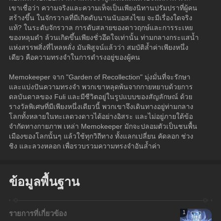
เขาเชื่อว่า ความจริงและความเท็จเป็นเพียงนิทานปรัมปราที่ผู้คน
สร้างขึ้น ในจักรวาลที่มีเกิดดับนานนับอสงไขย จะมีเรื่องใดจริง
แท้? ในระดับจักรวาล การดับสลายของดาวฤกษ์และการระเหย
ของหลุมดำ ล้วนเกิดขึ้นเพียงชั่วอึดใจเท่านั้น ท่ามกลางกระแสน้ำ
แห่งสรรพสิ่งที่ไหลหลั่ง มันพิสูจน์แล้วว่า สมบัติล้ำค่าเพียงหนึ่ง
เดียว คือความทรงจำในการดำรงอยู่ของผู้คน
Memokeeper จาก "Garden of Recollection" มุ่งมั่นที่จะรักษา
และแบ่งปันความทรงจำ พวกเขาหลุดพ้นจากกายหยาบด้วยการ
ดลบันดาลของ Fuli และมีชีวิตอยู่ในรูปแบบของสัญลักษณ์ ด้วย
รางวัลพิเศษที่มีเพียงหนึ่งเดียวนี้ พวกเขาจึงเดินทางอยู่ท่ามกลาง
โลกทั้งหลายในทะเลดวงดาวได้อย่างอิสระ และไม่อยู่ภายใต้ข้อ
จำกัดทางกายภาพ เหล่า Memokeeper มักจะปลอมตัวเป็นชนพื้น
เมืองของโลกนั้นๆ แล้วใช้ทุกวิถีทาง ทั้งแลกเปลี่ยน คัดลอก ช่วง
ชิง และลวงหลอก เพื่อรวบรวมความทรงจำอันล้ำค่า
ข้อมูลพื้นฐาน
รายการที่เกี่ยวข้อง
1