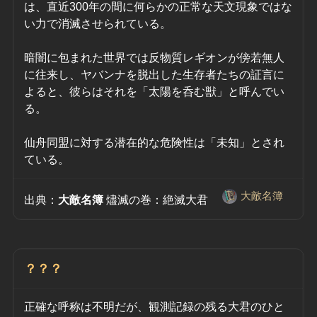
は、直近300年の間に何らかの正常な天文現象ではな
い力で消滅させられている。
暗闇に包まれた世界では反物質レギオンが傍若無人
に往来し、ヤバンナを脱出した生存者たちの証言に
よると、彼らはそれを「太陽を呑む獣」と呼んでい
る。
仙舟同盟に対する潜在的な危険性は「未知」とされ
ている。
大敵名簿
出典：
大敵名簿
 燼滅の巻：絶滅大君　
？？？
正確な呼称は不明だが、観測記録の残る大君のひと