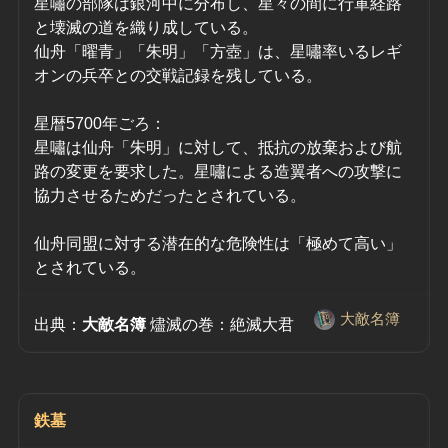
星嘯の部隊は銀河中に分布し、星々の間に行軍経路
と壊滅の道を織り成している。
仙舟「曜青」「朱明」「方壺」は、星嘯率いるレギ
オンの兵卒との交戦記録を残している。
星暦5700年ごろ：
星嘯は仙舟「朱明」に対して、抵抗の放棄および航
路の変更を要求した。星嘯による造翼者への攻撃に
協力させるためだったとされている。
仙舟同盟に対する潜在的な危険性は「極めて高い」
とされている。
大敵名簿
出典：
大敵名簿
 燼滅の巻：絶滅大君　
鉄墓