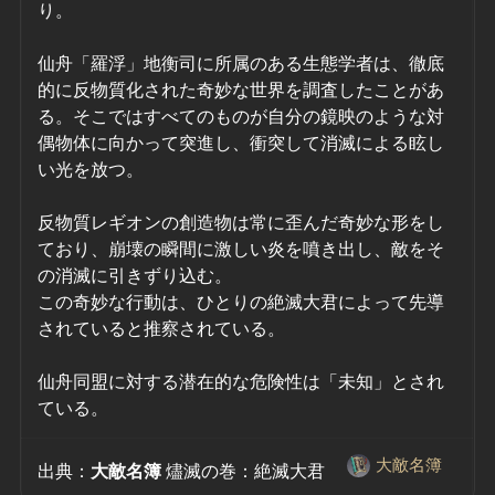
り。
仙舟「羅浮」地衡司に所属のある生態学者は、徹底
的に反物質化された奇妙な世界を調査したことがあ
る。そこではすべてのものが自分の鏡映のような対
偶物体に向かって突進し、衝突して消滅による眩し
い光を放つ。
反物質レギオンの創造物は常に歪んだ奇妙な形をし
ており、崩壊の瞬間に激しい炎を噴き出し、敵をそ
の消滅に引きずり込む。
この奇妙な行動は、ひとりの絶滅大君によって先導
されていると推察されている。
仙舟同盟に対する潜在的な危険性は「未知」とされ
ている。
大敵名簿
出典：
大敵名簿
 燼滅の巻：絶滅大君　