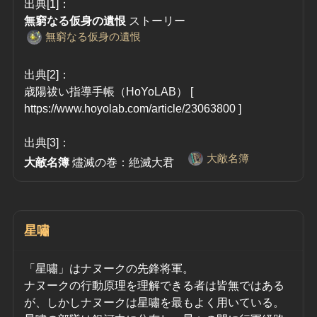
出典[1]：
無窮なる仮身の遺恨
 ストーリー 
無窮なる仮身の遺恨
出典[2]：
歳陽祓い指導手帳（HoYoLAB） [ 
https://www.hoyolab.com/article/23063800 ]
出典[3]：
大敵名簿
大敵名簿
 燼滅の巻：絶滅大君　
星嘯
「星嘯」はナヌークの先鋒将軍。
ナヌークの行動原理を理解できる者は皆無ではある
が、しかしナヌークは星嘯を最もよく用いている。