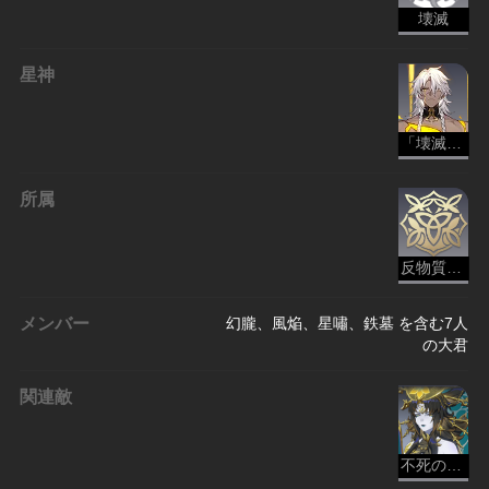
壊滅
星神
「壊滅」・ナヌーク
所属
反物質レギオン - 壊滅
メンバー
幻朧、風焔、星嘯、鉄墓 を含む7人
の大君
関連敵
不死の神実・幻朧