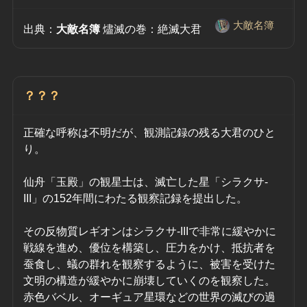
大敵名簿
出典：
大敵名簿
 燼滅の巻：絶滅大君　
？？？
正確な呼称は不明だが、観測記録の残る大君のひと
り。
仙舟「玉殿」の観星士は、滅亡した星「シラクサ-
III」の152年間にわたる観察記録を提出した。
その反物質レギオンはシラクサ-IIIで非常に緩やかに
戦線を進め、優位を構築し、圧力をかけ、抵抗者を
蚕食し、蟻の群れを観察するように、被害を受けた
文明の構造が緩やかに崩壊していくのを観察した。
赤色バベル、オーギュア星環などの世界の滅びの過