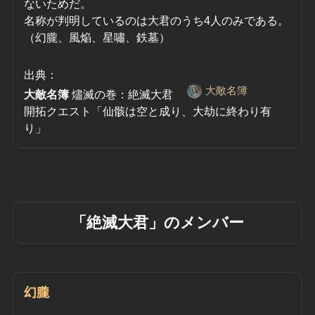
ないためだ。
名称が判明しているのは大君のうち4人のみである。
（幻朧、風焔、星嘯、鉄墓）
出典：
大敵名簿
大敵名簿
 燼滅の巻：絶滅大君　
開拓クエスト「仙骸は空と成り、大劫に終わり有
り」
「絶滅大君」のメンバー
幻朧