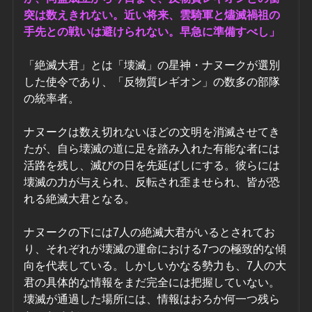
突は数えきれない。近い将来、雲騎軍と燼滅禍祖の
手先との戦いは避けられない。早急に準備すべし」
「絶滅大君」とは「壊滅」の星神・ナヌークが選別
した使令であり、「反物質レギオン」の数多の部隊
の統率者。
ナヌークは数え切れないほどの文明を消滅させてき
たが、自ら壊滅の道に足を踏み入れた有能な者には
活路を残し、滅びの日を先延ばしにする。彼らには
壊滅の力が与えられ、反転され歪ませられ、皆が恐
れる絶滅大君となる。
ナヌークの下には7人の絶滅大君がいるとされてお
り、それぞれが壊滅の運命における7つの極致的な傾
向を代表している。しかしいかなる勢力も、7人の大
君の具体的な情報をまだ完全には把握していない。
壊滅が通過した場所には、情報はおろか何一つ残ら