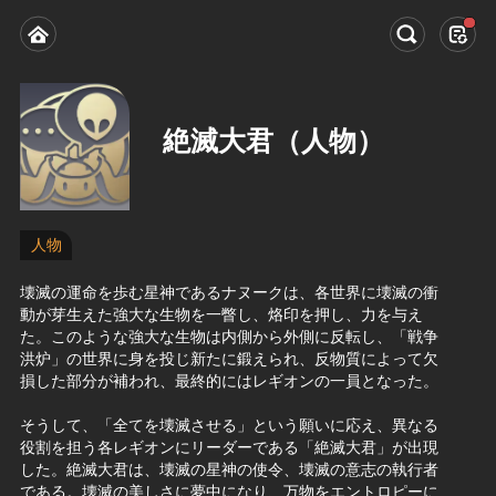
絶滅大君（人物）
人物
壊滅の運命を歩む星神であるナヌークは、各世界に壊滅の衝
動が芽生えた強大な生物を一瞥し、烙印を押し、力を与え
た。このような強大な生物は内側から外側に反転し、「戦争
洪炉」の世界に身を投じ新たに鍛えられ、反物質によって欠
損した部分が補われ、最終的にはレギオンの一員となった。
そうして、「全てを壊滅させる」という願いに応え、異なる
役割を担う各レギオンにリーダーである「絶滅大君」が出現
した。絶滅大君は、壊滅の星神の使令、壊滅の意志の執行者
である。壊滅の美しさに夢中になり、万物をエントロピーに