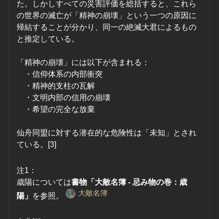
た。しかしすべての災害評価を総括すると、これら
の世界の滅亡が「精神の崩壊」という一つの原因に
帰結することが分かり、同一の絶滅大君によるもの
と推定している。
「精神の崩壊」には以下が含まれる：
　・信仰体系の内部衝突
　・精神的支柱の瓦解
　・文明内部の信用の崩壊
　・希望の完全な放棄
仙舟同盟に対する潜在的な危険性は「未知」とされ
ている。[3]
注1：
歳陽については
書物「大敵名簿 - 忌み物の巻：歳
大敵名簿
陽」
を参照。