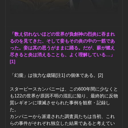
「数え切れないほどの世界が負創神の烈炎に吞まれ
るのを見てきた、そして妾もその炎の中の一筋であ
った。妾は其の思うがままに踊る。だが、薪が燃え
尽きると炎は消えることも、よく理解している…」
[1]
「幻朧」は強力な歳陽[注1] の個体である。[2] 
スターピースカンパニーは、この600年間に少なくと
も122の世界が原因不明の混乱に陥り、最終的に反物
質レギオンに壊滅させられた事例を観察・記録し
た。
カンパニーから派遣された調査員たちは当初、これ
らの事件がそれぞれ独立した結果であると考えてい