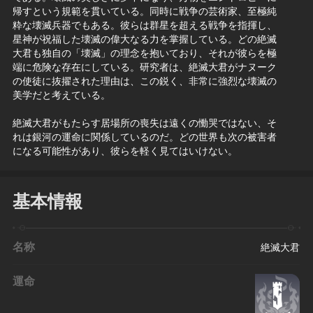
帰すという規範を貫いている。同時に戦争の芸術家、至極純
粋な壊滅兵器でもある。彼らは群星を超える戦争を指揮し、
星神が祝福した壊滅の偉大なる力を掌握している。どの絶滅
大君も独自の「壊滅」の理念を抱いており、それが彼らを極
端に危険な存在にしている。研究者は、絶滅大君がナヌーク
の使徒に抜擢された理由は、この鋭く、非常に強烈な壊滅の
美学だと考えている。
絶滅大君がもたらす居場所の喪失は遠くの慟哭ではない、そ
れは銀河の運命に関係しているのだ。どの世界も次の被害者
になる可能性があり、彼らを軽く見てはいけない。
基本情報
名称
絶滅大君
運命