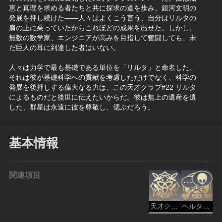
恵と真理を求める者たちと共に探求の道を歩み、銀河文明の
発展を押し続けた——人々はよくこう言う、自分はリルタの
肩の上に乗っていたからこれほどの成果を出せた。しかし、
無数の数学家、エンジニアが高みを目指して奮闘しても、未
だ巨人の耳に到達した者はいない。
人々は力学で最も基礎である単位を「リルタ」と命名した、
それは彼が基礎科学への貢献を考慮しただけでなく、科学の
発展を後押しする偉大なる力は、この天才クラブ#22 リルタ
によるものだと後世に伝えたいからだ。彼は無上の遺産を遺
した、群星は永遠に彼を尊敬し、偲ぶだろう。
基本情報
関連項目
天才クラブ - 知恵
ヘルタ（人物）