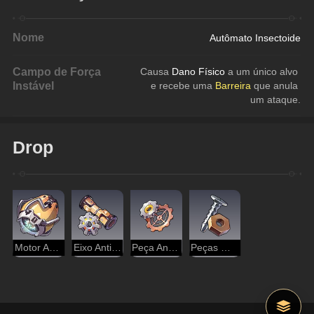
Nome
Autômato Insectoide
Campo de Força
Causa 
Dano Físico
 a um único alvo 
Instável
e recebe uma 
Barreira 
que anula 
um ataque.
Drop
Motor Antigo
Eixo Antigo
Peça Antiga
Peças Mecânicas